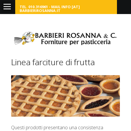
TEL. 010.316961 - MAIL INFO [AT]
BARBIERIROSANNA.IT
Home
Chi siamo
Dolce
Linea farciture di frutta
Salato
Link
Contattaci
Questi prodotti presentano una consistenza