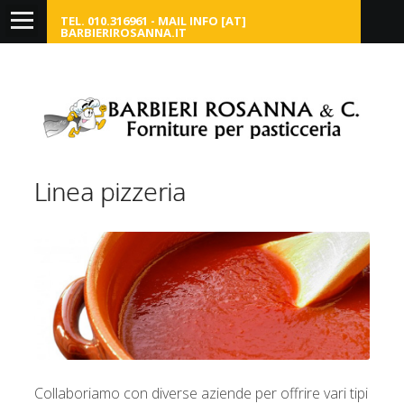
TEL. 010.316961 - MAIL INFO [AT]
BARBIERIROSANNA.IT
Home
Chi siamo
Dolce
Linea pizzeria
Salato
Link
Contattaci
Collaboriamo con diverse aziende per offrire vari tipi