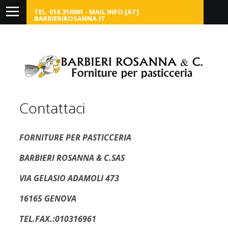
TEL. 010.316961 - MAIL INFO [AT]
BARBIERIROSANNA.IT
Home
Chi siamo
Dolce
Contattaci
Salato
FORNITURE PER PASTICCERIA
Link
BARBIERI ROSANNA & C.SAS
VIA GELASIO ADAMOLI 473
Contattaci
16165 GENOVA
TEL.FAX.:010316961