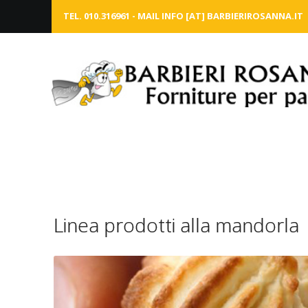
TEL. 010.316961 - MAIL INFO [AT] BARBIERIROSANNA.IT
Linea prodotti alla mandorla