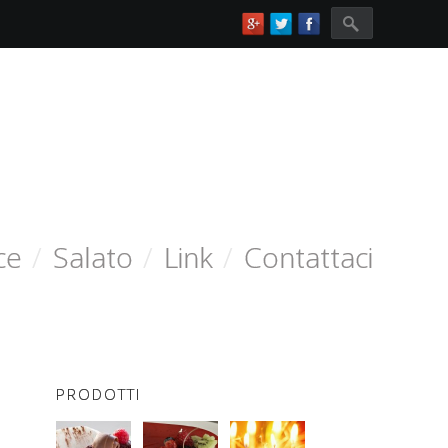
Search for:
ce
/
Salato
/
Link
/
Contattaci
PRODOTTI