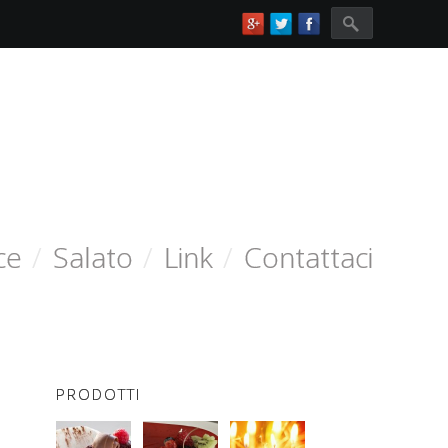
Search for:
ce
/
Salato
/
Link
/
Contattaci
PRODOTTI