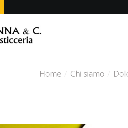
Home
/
Chi siamo
/
Dol